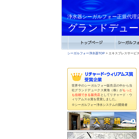
浄水器シーガルフォー正規代理
グランドデュー
シーガルフォー浄水器TOP
> エキスプレスサービ
世界中のシーガルフォー販売店の中から当
社グランドデュークス東海（株）が
もっと
も信頼できる販売店
としてリチャード・ウ
ィリアムス
賞を受賞しました。
※
※シーガルフォー浄水システムの開発者