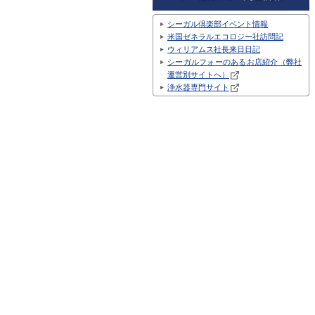
シーガル倶楽部イベント情報
米国ゼネラルエコロジー社訪問記
ウィリアムス社長来日日記
シーガルフォーのあるお店紹介（弊社
運営別サイトへ）
浄水器専門サイト