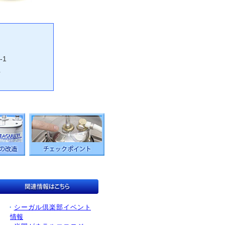
-1
社
・
シーガル倶楽部イベント
情報