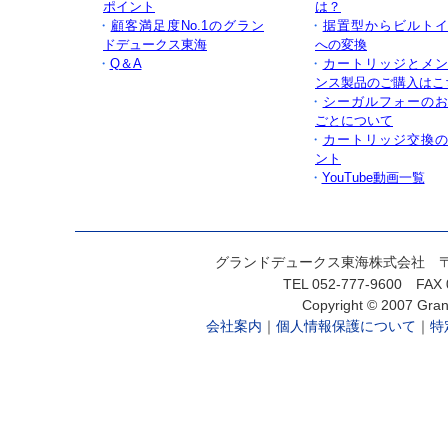
ポイント
は？
・
顧客満足度No.1のグラン
・
据置型からビルト
ドデュークス東海
への変換
・
Q＆A
・
カートリッジとメ
ンス製品のご購入はこ
・
シーガルフォーの
ごとについて
・
カートリッジ交換
ント
・
YouTube動画一覧
グランドデュークス東海株式会社
TEL 052-777-9600 FAX
Copyright © 2007 Gran
会社案内
｜
個人情報保護について
｜
特